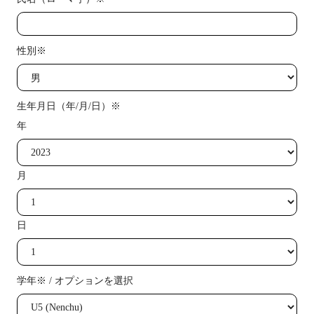
性別※
生年月日（年/月/日）※
年
月
日
学年※ / オプションを選択