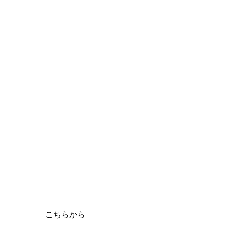
選手の個人そしてグループでの 必要性に適応したトレ
ーニング
お問い合わせは
こちらから